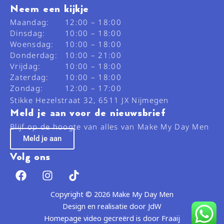
Neem een kijkje
Maandag:
12:00 – 18:00
Dinsdag:
10:00 – 18:00
Woensdag:
10:00 – 18:00
Donderdag:
10:00 – 21:00
Vrijdag:
10:00 – 18:00
Zaterdag:
10:00 – 18:00
Zondag:
12:00 – 17:00
Stikke Hezelstraat 32, 6511 JX Nijmegen
Meld je aan voor de nieuwsbrief
Blijf op de hoogte van alles van Make My Day Men
Meld je aan
Volg ons
F
I
T
a
n
i
c
s
k
Copyright © 2026 Make My Day Men
e
t
t
Design en realisatie door JdW
b
a
o
Homepage video gecreërd is door Fraaij