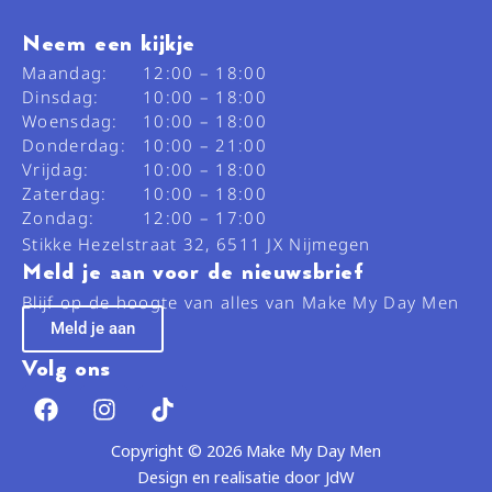
Neem een kijkje
Maandag:
12:00 – 18:00
Dinsdag:
10:00 – 18:00
Woensdag:
10:00 – 18:00
Donderdag:
10:00 – 21:00
Vrijdag:
10:00 – 18:00
Zaterdag:
10:00 – 18:00
Zondag:
12:00 – 17:00
Stikke Hezelstraat 32, 6511 JX Nijmegen
Meld je aan voor de nieuwsbrief
Blijf op de hoogte van alles van Make My Day Men
Meld je aan
Volg ons
F
I
T
a
n
i
c
s
k
Copyright © 2026 Make My Day Men
e
t
t
Design en realisatie door JdW